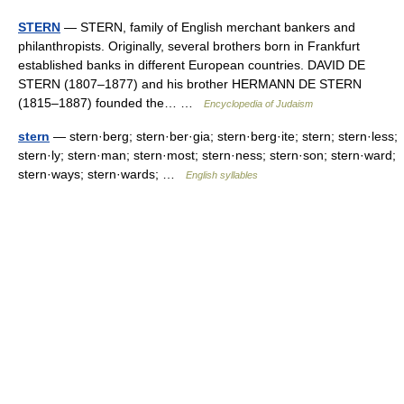
STERN
— STERN, family of English merchant bankers and
philanthropists. Originally, several brothers born in Frankfurt
established banks in different European countries. DAVID DE
STERN (1807–1877) and his brother HERMANN DE STERN
(1815–1887) founded the… …
Encyclopedia of Judaism
stern
— stern·berg; stern·ber·gia; stern·berg·ite; stern; stern·less;
stern·ly; stern·man; stern·most; stern·ness; stern·son; stern·ward;
stern·ways; stern·wards; …
English syllables