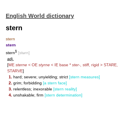
English World dictionary
stern
stern
stern
1
stern
[stʉrn]
adj.
[
ME
sterne
< OE
styrne
< IE base *
ster-,
stiff, rigid >
STARE
,
STARVE
]
1.
hard; severe; unyielding; strict
[stern measures]
2.
grim; forbidding
[a stern face]
3.
relentless; inexorable
[stern reality]
4.
unshakable; firm
[stern determination]