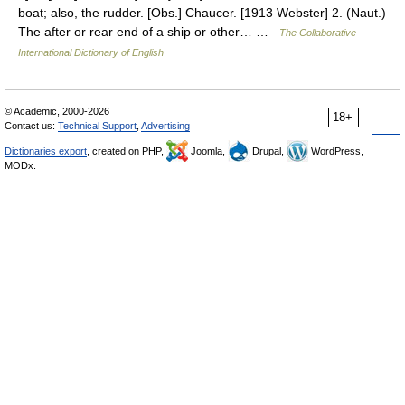
boat; also, the rudder. [Obs.] Chaucer. [1913 Webster] 2. (Naut.)
The after or rear end of a ship or other… …
The Collaborative
International Dictionary of English
© Academic, 2000-2026
18+
Contact us:
Technical Support
,
Advertising
Dictionaries export
, created on PHP,
Joomla,
Drupal,
WordPress,
MODx.