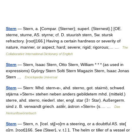
Stern
— Stern, a. [Compar. {Sterner}; superl. {Sternest}.] [OE.
sterne, sturne, AS. styrne; cf. D. stuurish stern, Sw. stursk
refractory. [root]166.] Having a certain hardness or severity of
nature, manner, or aspect; hard; severe; rigid; rigorous;… …
The
Collaborative International Dictionary of English
Stern
— Stern, Isaac Stern, Otto Stern, William * * * (as used in
expressions) György Stern Solti Stern Magazin Stern, Isaac Jonas
Stern …
Enciclopedia Universal
Stern
— Stern: Mhd. stern‹e›, ahd. sterno, got. stairnō, schwed.
stjärna »Stern« stehen neben anders gebildetem mhd. (mitteld.)
sterre, ahd. sterro, niederl. ster, engl. star (3↑ Star). Außergerm.
sind z. B. verwandt griech. astē̓r, ástron »Stern« (s.… …
Das
Herkunftswörterbuch
Stern
— Stern, n. [Icel. stj[=o]rn a steering, or a doubtful AS. ste[
o]rn. [root]166. See {Steer}, v. t.] 1. The helm or tiller of a vessel or