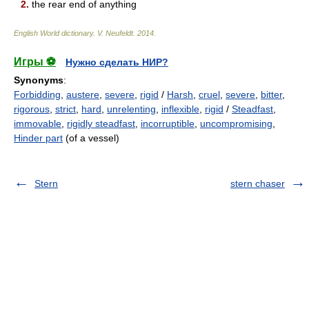
2.
the rear end of anything
English World dictionary
.
V. Neufeldt
.
2014
.
Игры ⚽
Нужно сделать НИР?
Synonyms
:
Forbidding
,
austere
,
severe
,
rigid
/
Harsh
,
cruel
,
severe
,
bitter
,
rigorous
,
strict
,
hard
,
unrelenting
,
inflexible
,
rigid
/
Steadfast
,
immovable
,
rigidly steadfast
,
incorruptible
,
uncompromising
,
Hinder part
(of a vessel)
Stern
stern chaser