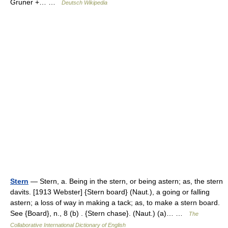
Gruner +… …
Deutsch Wikipedia
Stern
— Stern, a. Being in the stern, or being astern; as, the stern
davits. [1913 Webster] {Stern board} (Naut.), a going or falling
astern; a loss of way in making a tack; as, to make a stern board.
See {Board}, n., 8 (b) . {Stern chase}. (Naut.) (a)… …
The
Collaborative International Dictionary of English