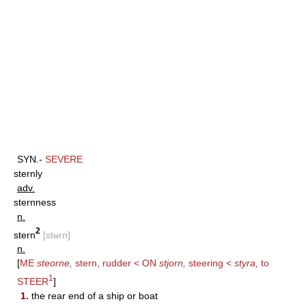
SYN.-
SEVERE
sternly
adv.
sternness
n.
2
stern
[stʉrn]
n.
[
ME
steorne,
stern, rudder < ON
stjorn,
steering <
styra,
to
1
STEER
]
1.
the rear end of a ship or boat