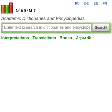
RU
DE
ES
FR
en-academic.com
Academic Dictionaries and Encyclopedias
Search!
Interpretations
Translations
Books
Игры ⚽